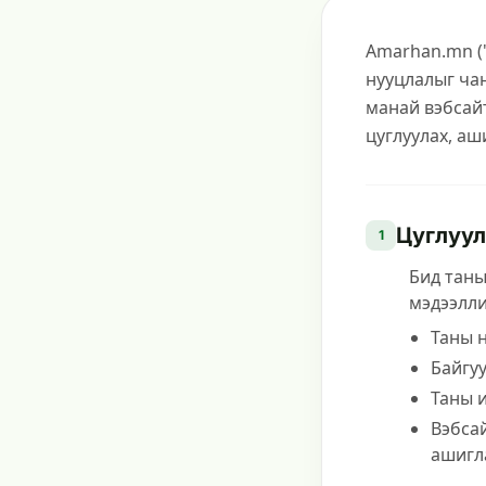
Amarhan.mn (
нууцлалыг ча
манай вэбсайт
цуглуулах, аш
Цуглуул
1
Бид таны
мэдээлли
Таны н
Байгу
Таны 
Вэбсай
ашигл