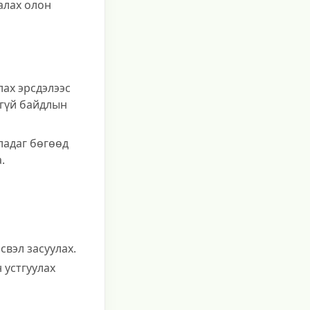
алах олон
лах эрсдэлээс
лгүй байдлын
ладаг бөгөөд
.
свэл засуулах.
 устгуулах