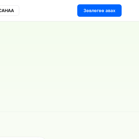
 САНАА
Зөвлөгөө авах