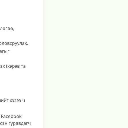
влөгөө,
оловсруулах.
агыг
х (хэрэв та
ийг хэзээ ч
 Facebook
дсэн гуравдагч