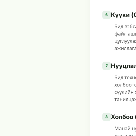
Күүки (
6
Бид вэбс
файл аши
цуглуула
ажиллага
Нууцлал
7
Бид техн
холбоото
сүүлийн 
танилцаж
Холбоо 
8
Манай ну
хаягаар 