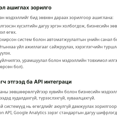
л ашиглах зорилго
ан мэдээллийг бид зөвхөн дараах зорилгоор ашиглана:
лгээсэн хүсэлтийн дагуу эргэн холбогдож, бизнесийн зө
эл өгөх.
тохирсон систем болон автоматжуулалтын үнийн санал б
йтынхаа үйл ажиллагааг сайжруулах, хэрэглэгчийн туршл
үлэх.
үйлчилгээ, урамшуулал болон мэдээллийн товхимол илгээ
өрсөн бол).
гч этгээд ба API интеграци
 таны зөвшөөрөлгүйгээр хувийн болон бизнесийн мэдээлл
гээдэд худалдахгүй, түрээслэхгүй, хуваалцахгүй.
ай системүүд нь өгөгдлийг аюулгүй дамжуулах зорилгоор
on API, Google Analytics зэрэг стандартын дагуу шифрлэг