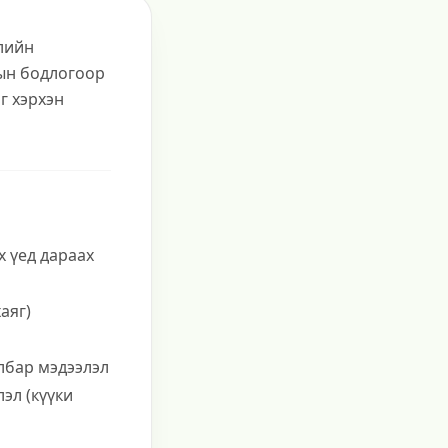
лийн
лын бодлогоор
г хэрхэн
х үед дараах
аяг)
лбар мэдээлэл
эл (күүки