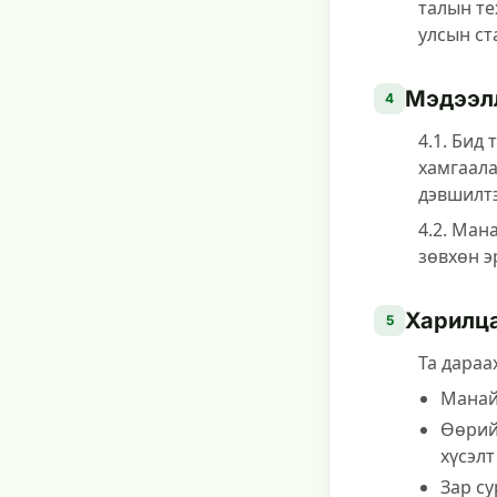
талын те
улсын ст
Мэдээлл
4
4.1. Бид
хамгаала
дэвшилтэ
4.2. Ман
зөвхөн э
Харилца
5
Та дараа
Манайд
Өөрий
хүсэлт
Зар су