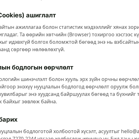
Cookies) ашиглалт
айтын ажиллагаа болон статистик мэдээллийг хянах зор
гладаг. Та өөрийн хөтчийн (Browser) тохиргоо хэсгээс к
хыг идэвхгүй болгох боломжтой бөгөөд энэ нь вэбсайты
анд сөргөөр нөлөөлөхгүй.
ын бодлогын өөрчлөлт
ологийн шинэчлэлт болон хууль эрх зүйн орчны өөрчлө
йгоор энэхүү нууцлалын бодлогод өөрчлөлт оруулж бол
хувилбарыг энэ хуудсанд байршуулах бөгөөд та бүхнийг 
 байхыг зөвлөж байна.
барих
уцлалын бодлоготой холбоотой хүсэлт, асуултыг hello
эсвэл 7270-2244 утсаар холбогдож ирүүлнэ үү. Бид таны х