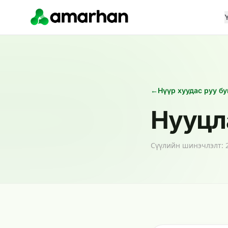
←
Нүүр хуудас руу бу
Нууцл
Сүүлийн шинэчлэлт: 2