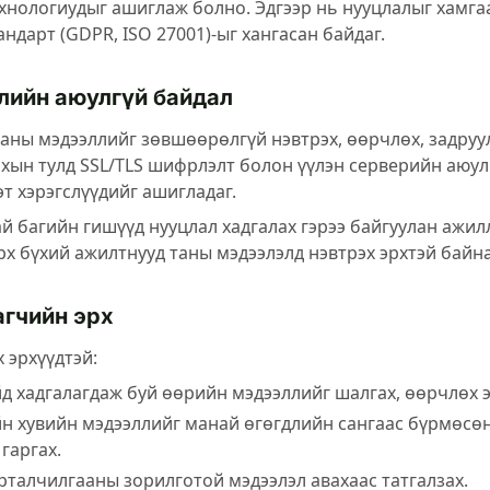
хнологиудыг ашиглаж болно. Эдгээр нь нууцлалыг хамга
андарт (GDPR, ISO 27001)-ыг хангасан байдаг.
ийн аюулгүй байдал
 таны мэдээллийг зөвшөөрөлгүй нэвтрэх, өөрчлөх, задруу
хын тулд SSL/TLS шифрлэлт болон үүлэн серверийн аюу
т хэрэгслүүдийг ашигладаг.
ай багийн гишүүд нууцлал хадгалах гэрээ байгуулан ажил
рх бүхий ажилтнууд таны мэдээлэлд нэвтрэх эрхтэй байна
гчийн эрх
х эрхүүдтэй:
 хадгалагдаж буй өөрийн мэдээллийг шалгах, өөрчлөх э
н хувийн мэдээллийг манай өгөгдлийн сангаас бүрмөсөн
 гаргах.
рталчилгааны зорилготой мэдээлэл авахаас татгалзах.