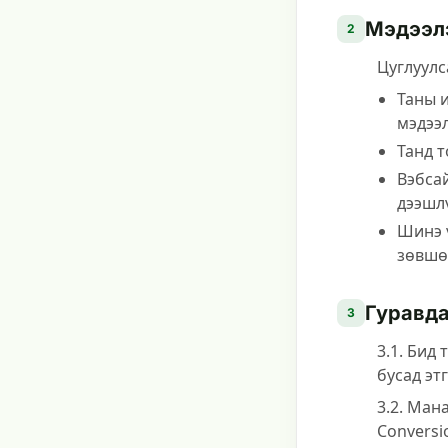
Мэдээлэ
2
Цуглуулс
Таны и
мэдээл
Танд 
Вэбса
дээшлү
Шинэ 
зөвшө
Гуравда
3
3.1. Бид
бусад эт
3.2. Ман
Conversi