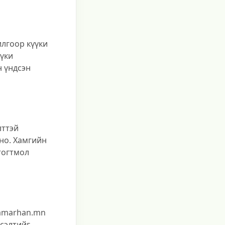
илгоор күүки
үүки
н үндсэн
лттэй
но. Хамгийн
тогтмол
@amarhan.mn
үсэлтийг