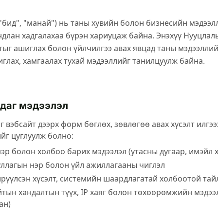
"бид", "манай") нь таны хувийн болон бизнесийн мэдээл
ндлан хадгалахаа бүрэн хариуцаж байна. Энэхүү Нууцла
ыг ашиглах болон үйлчилгээ авах явцад таны мэдээллий
иглах, хамгаалах тухай мэдээллийг танилцуулж байна.
даг мэдээлэл
г вэбсайт дээрх форм бөглөх, зөвлөгөө авах хүсэлт илгээ
йг цуглуулж болно:
эр болон холбоо барих мэдээлэл (утасны дугаар, имэйл х
уллагын нэр болон үйл ажиллагааны чиглэл
ирүүлсэн хүсэлт, системийн шаардлагатай холбоотой тай
тын хандалтын түүх, IP хаяг болон төхөөрөмжийн мэдээл
ан)